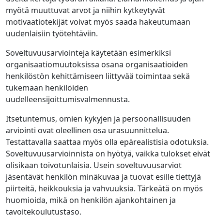
myötä muuttuvat arvot ja niihin kytkeytyvät
motivaatiotekijät voivat myös saada hakeutumaan
uudenlaisiin työtehtäviin.
Soveltuvuusarviointeja käytetään esimerkiksi
organisaatiomuutoksissa osana organisaatioiden
henkilöstön kehittämiseen liittyvää toimintaa sekä
tukemaan henkilöiden
uudelleensijoittumisvalmennusta.
Itsetuntemus, omien kykyjen ja persoonallisuuden
arviointi ovat oleellinen osa urasuunnittelua.
Testattavalla saattaa myös olla epärealistisia odotuksia.
Soveltuvuusarvioinnista on hyötyä, vaikka tulokset eivät
olisikaan toivotunlaisia. Usein soveltuvuusarviot
jäsentävät henkilön minäkuvaa ja tuovat esille tiettyjä
piirteitä, heikkouksia ja vahvuuksia. Tärkeätä on myös
huomioida, mikä on henkilön ajankohtainen ja
tavoitekoulutustaso.