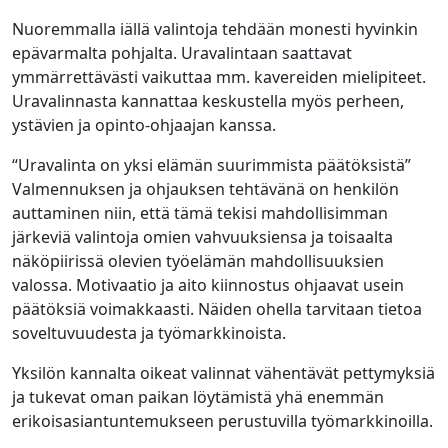
Nuoremmalla iällä valintoja tehdään monesti hyvinkin
epävarmalta pohjalta. Uravalintaan saattavat
ymmärrettävästi vaikuttaa mm. kavereiden mielipiteet.
Uravalinnasta kannattaa keskustella myös perheen,
ystävien ja opinto-ohjaajan kanssa.
“Uravalinta on yksi elämän suurimmista päätöksistä”
Valmennuksen ja ohjauksen tehtävänä on henkilön
auttaminen niin, että tämä tekisi mahdollisimman
järkeviä valintoja omien vahvuuksiensa ja toisaalta
näköpiirissä olevien työelämän mahdollisuuksien
valossa. Motivaatio ja aito kiinnostus ohjaavat usein
päätöksiä voimakkaasti. Näiden ohella tarvitaan tietoa
soveltuvuudesta ja työmarkkinoista.
Yksilön kannalta oikeat valinnat vähentävät pettymyksiä
ja tukevat oman paikan löytämistä yhä enemmän
erikoisasiantuntemukseen perustuvilla työmarkkinoilla.