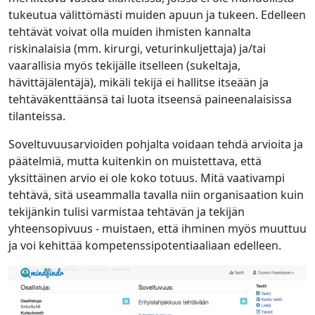
tukeutua välittömästi muiden apuun ja tukeen. Edelleen
tehtävät voivat olla muiden ihmisten kannalta
riskinalaisia (mm. kirurgi, veturinkuljettaja) ja/tai
vaarallisia myös tekijälle itselleen (sukeltaja,
hävittäjälentäjä), mikäli tekijä ei hallitse itseään ja
tehtäväkenttäänsä tai luota itseensä paineenalaisissa
tilanteissa.
Soveltuvuusarvioiden pohjalta voidaan tehdä arvioita ja
päätelmiä, mutta kuitenkin on muistettava, että
yksittäinen arvio ei ole koko totuus. Mitä vaativampi
tehtävä, sitä useammalla tavalla niin organisaation kuin
tekijänkin tulisi varmistaa tehtävän ja tekijän
yhteensopivuus - muistaen, että ihminen myös muuttuu
ja voi kehittää kompetenssipotentiaaliaan edelleen.