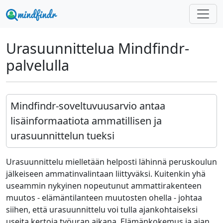
Urasuunnittelua Mindfindr-
palvelulla
Mindfindr-soveltuvuusarvio antaa
lisäinformaatiota ammatillisen ja
urasuunnittelun tueksi
Urasuunnittelu mielletään helposti lähinnä peruskoulun
jälkeiseen ammatinvalintaan liittyväksi. Kuitenkin yhä
useammin nykyinen nopeutunut ammattirakenteen
muutos - elämäntilanteen muutosten ohella - johtaa
siihen, että urasuunnittelu voi tulla ajankohtaiseksi
useita kertoja työuran aikana. Elämänkokemus ja ajan