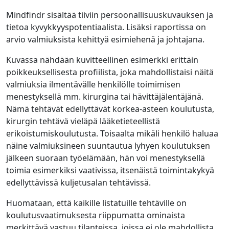
Mindfindr sisältää tiiviin persoonallisuuskuvauksen ja
tietoa kyvykkyyspotentiaalista. Lisäksi raportissa on
arvio valmiuksista kehittyä esimiehenä ja johtajana.
Kuvassa nähdään kuvitteellinen esimerkki erittäin
poikkeuksellisesta profiilista, joka mahdollistaisi näitä
valmiuksia ilmentävälle henkilölle toimimisen
menestyksellä mm. kirurgina tai hävittäjälentäjänä.
Nämä tehtävät edellyttävät korkea-asteen koulutusta,
kirurgin tehtävä vieläpä lääketieteellistä
erikoistumiskoulutusta. Toisaalta mikäli henkilö haluaa
näine valmiuksineen suuntautua lyhyen koulutuksen
jälkeen suoraan työelämään, hän voi menestyksellä
toimia esimerkiksi vaativissa, itsenäistä toimintakykyä
edellyttävissä kuljetusalan tehtävissä.
Huomataan, että kaikille listatuille tehtäville on
koulutusvaatimuksesta riippumatta ominaista
merkittävä vastuu tilanteissa, joissa ei ole mahdollista