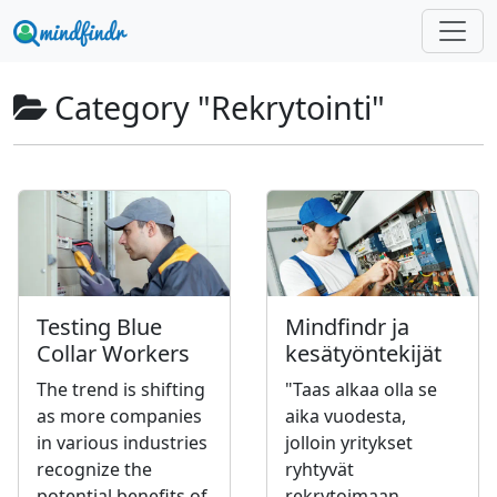
Category "Rekrytointi"
Testing Blue
Mindfindr ja
Collar Workers
kesätyöntekijät
The trend is shifting
"Taas alkaa olla se
as more companies
aika vuodesta,
in various industries
jolloin yritykset
recognize the
ryhtyvät
potential benefits of
rekrytoimaan