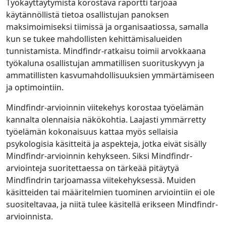
Työkäyttäytymistä korostava raportti tarjoaa
käytännöllistä tietoa osallistujan panoksen
maksimoimiseksi tiimissä ja organisaatiossa, samalla
kun se tukee mahdollisten kehittämisalueiden
tunnistamista. Mindfindr-ratkaisu toimii arvokkaana
työkaluna osallistujan ammatillisen suorituskyvyn ja
ammatillisten kasvumahdollisuuksien ymmärtämiseen
ja optimointiin.
Mindfindr-arvioinnin viitekehys korostaa työelämän
kannalta olennaisia ​​näkökohtia. Laajasti ymmärretty
työelämän kokonaisuus kattaa myös sellaisia
psykologisia käsitteitä ja aspekteja, jotka eivät sisälly
Mindfindr-arvioinnin kehykseen. Siksi Mindfindr-
arviointeja suoritettaessa on tärkeää pitäytyä
Mindfindrin tarjoamassa viitekehyksessä. Muiden
käsitteiden tai määritelmien tuominen arviointiin ei ole
suositeltavaa, ja niitä tulee käsitellä erikseen Mindfindr-
arvioinnista.