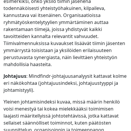
esimerkiksi, onko yksilö tiimin jäsenenä
todennäköisesti yhteistyöhakuinen, kilpaileva,
kannustava vai itsenäinen. Organisaatioissa
ryhmätyöskentelytyylien ymmärtäminen auttaa
rakentamaan tiimejä, joissa yhdistyvät kaikki
tavoitteiden kannalta relevantit ​​vahvuudet.
Tiimivalmennuksissa kuvaukset lisäävät tiimin jäsenten
ymmärrystä toisistaan ja yksilöiden erilaisuuteen
perustuvasta synergiasta, näin lievittäen yhteistyön
mahdollisia haasteita.
Johtajuus
: Mindfindr-johtajuusanalyysit kattavat kolme
eri näkökohtaa (johtajuusindeksi, johtajuustyyppi ja
johtamistyyli).
Yleinen johtamisindeksi kuvaa, missä määrin henkilö
voisi menestyä tai kokea mielekkääksi toimimisen
laajasti määritellyissä johtotehtävissä, jotka kattavat
sellaiset säännölliset toiminnot, kuten päätösten
suunnittelun, organisoinnin ja toimeenpanon