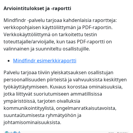
Arviointitulokset ja -raportti
Mindfindr -palvelu tarjoaa kahdenlaisia ​​raportteja:
verkkopohjaisen käyttöliittymän ja PDF-raportin.
Verkkokäyttöliittymä on tarkoitettu testin
toteuttajalle/arvioijalle, kun taas PDF-raportti on
valinnainen ja suunniteltu osallistujille.
Mindfindr esimerkkiraportti
Palvelu tarjoaa tiiviin yleiskatsauksen osallistujan
persoonallisuuden piirteistä ja vahvuuksista keskittyen
työkäyttäytymiseen. Kuvaus korostaa ominaisuuksia,
jotka liittyvät suoriutumiseen ammatillisissa
ympäristöissä, tarjoten oivalluksia
kommunikointityylistä, ongelmanratkaisutavoista,
suuntaútumisesta ryhmätyöhön ja
johtamisominaisuuksista.