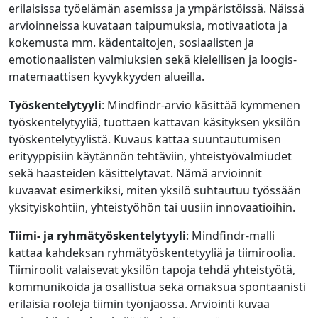
erilaisissa työelämän asemissa ja ympäristöissä. Näissä
arvioinneissa kuvataan taipumuksia, motivaatiota ja
kokemusta mm. kädentaitojen, sosiaalisten ja
emotionaalisten valmiuksien sekä kielellisen ja loogis-
matemaattisen kyvykkyyden alueilla.
Työskentelytyyli
: Mindfindr-arvio käsittää kymmenen
työskentelytyyliä, tuottaen kattavan käsityksen yksilön
työskentelytyylistä. Kuvaus kattaa suuntautumisen
erityyppisiin käytännön tehtäviin, yhteistyövalmiudet
sekä haasteiden käsittelytavat. Nämä arvioinnit
kuvaavat esimerkiksi, miten yksilö suhtautuu työssään
yksityiskohtiin, yhteistyöhön tai uusiin innovaatioihin.
Tiimi- ja ryhmätyöskentelytyyli
: Mindfindr-malli
kattaa kahdeksan ryhmätyöskentetyyliä ja tiimiroolia.
Tiimiroolit valaisevat yksilön tapoja tehdä yhteistyötä,
kommunikoida ja osallistua sekä omaksua spontaanisti
erilaisia rooleja tiimin työnjaossa. Arviointi kuvaa