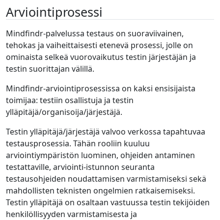
Arviointiprosessi
Mindfindr-palvelussa testaus on suoraviivainen,
tehokas ja vaiheittaisesti etenevä prosessi, jolle on
ominaista selkeä vuorovaikutus testin järjestäjän ja
testin suorittajan välillä.
Mindfindr-arviointiprosessissa on kaksi ensisijaista
toimijaa: testiin osallistuja ja testin
ylläpitäjä/organisoija/järjestäjä.
Testin ylläpitäjä/järjestäjä valvoo verkossa tapahtuvaa
testausprosessia. Tähän rooliin kuuluu
arviointiympäristön luominen, ohjeiden antaminen
testattaville, arviointi-istunnon seuranta
testausohjeiden noudattamisen varmistamiseksi sekä
mahdollisten teknisten ongelmien ratkaisemiseksi.
Testin ylläpitäjä on osaltaan vastuussa testin tekijöiden
henkilöllisyyden varmistamisesta ja