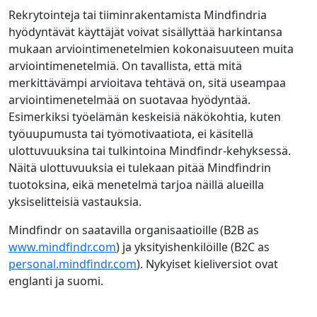
Rekrytointeja tai tiiminrakentamista Mindfindria
hyödyntävät käyttäjät voivat sisällyttää harkintansa
mukaan arviointimenetelmien kokonaisuuteen muita
arviointimenetelmiä. On tavallista, että mitä
merkittävämpi arvioitava tehtävä on, sitä useampaa
arviointimenetelmää on suotavaa hyödyntää.
Esimerkiksi työelämän keskeisiä näkökohtia, kuten
työuupumusta tai työmotivaatiota, ei käsitellä
ulottuvuuksina tai tulkintoina Mindfindr-kehyksessä.
Näitä ulottuvuuksia ei tulekaan pitää Mindfindrin
tuotoksina, eikä menetelmä tarjoa näillä alueilla
yksiselitteisiä vastauksia.
Mindfindr on saatavilla organisaatioille (B2B as
www.mindfindr.com
) ja yksityishenkilöille (B2C as
personal.mindfindr.com
). Nykyiset kieliversiot ovat
englanti ja suomi.