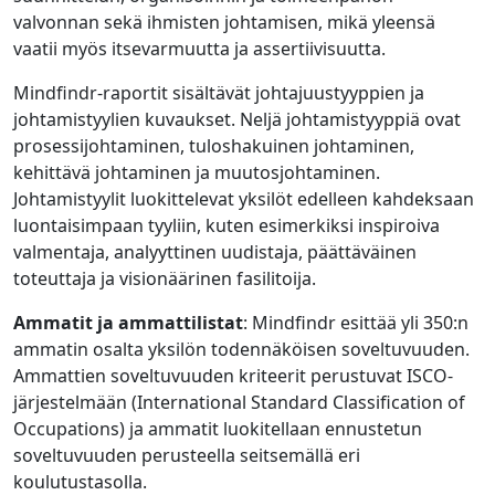
valvonnan sekä ihmisten johtamisen, mikä yleensä
vaatii myös itsevarmuutta ja assertiivisuutta.
Mindfindr-raportit sisältävät johtajuustyyppien ja
johtamistyylien kuvaukset. Neljä johtamistyyppiä ovat
prosessijohtaminen, tuloshakuinen johtaminen,
kehittävä johtaminen ja muutosjohtaminen.
Johtamistyylit luokittelevat yksilöt edelleen kahdeksaan
luontaisimpaan tyyliin, kuten esimerkiksi inspiroiva
valmentaja, analyyttinen uudistaja, päättäväinen
toteuttaja ja visionäärinen fasilitoija.
Ammatit ja ammattilistat
: Mindfindr esittää yli 350:n
ammatin osalta yksilön todennäköisen soveltuvuuden.
Ammattien soveltuvuuden kriteerit perustuvat ISCO-
järjestelmään (International Standard Classification of
Occupations) ja ammatit luokitellaan ennustetun
soveltuvuuden perusteella seitsemällä eri
koulutustasolla.