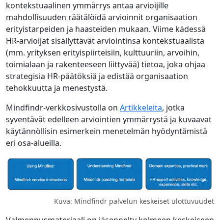
kontekstuaalinen ymmärrys antaa arvioijille
mahdollisuuden räätälöidä arvioinnit organisaation
erityistarpeiden ja haasteiden mukaan. Viime kädessä
HR-arvioijat sisällyttävät arviointinsa kontekstuaalista
(mm. yrityksen erityispiirteisiin, kulttuuriin, arvoihin,
toimialaan ja rakenteeseen liittyvää) tietoa, joka ohjaa
strategisia HR-päätöksiä ja edistää organisaation
tehokkuutta ja menestystä.
Mindfindr-verkkosivustolla on
Artikkeleita
, jotka
syventävät edelleen arviointien ymmärrystä ja kuvaavat
käytännöllisin esimerkein menetelmän hyödyntämistä
eri osa-alueilla.
Kuva: Mindfindr palvelun keskeiset ulottuvuudet