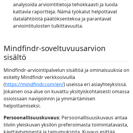
analysoida arviointitietoja tehokkaasti ja luoda
kattavia raportteja. Nämä työkalut helpottavat
datalähtöistä päätöksentekoa ja parantavat
arviointitulosten tulkittavuutta.
Mindfindr-soveltuvuusarvion
sisältö
Mindfindr-arviointipalvelun sisältöä ja ominaisuuksia on
esitelty Mindfindr verkkosivuilla
(
https://mindfindr.com/en/
) useissa eri asiayhteyksissä.
Jokainen osa-alue on kuvattu yksityiskohtaisesti omassa
osioissaan navigoinnin ja ymmärtämisen
helpottamiseksi.
Persoonallisuuskuvaus
: Persoonallisuuskuvaus antaa
tiiviin yleiskuvan yksilön preferoimasta toimintatavasta,
käyttäytymisestä ja taipumuksista. Kuvaus esittää