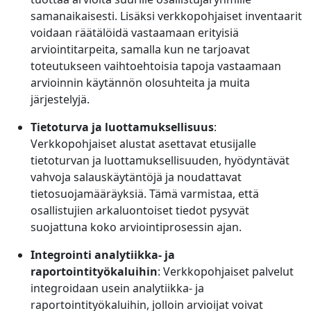
samanaikaisesti. Lisäksi verkkopohjaiset inventaarit
voidaan räätälöidä vastaamaan erityisiä
arviointitarpeita, samalla kun ne tarjoavat
toteutukseen vaihtoehtoisia tapoja vastaamaan
arvioinnin käytännön olosuhteita ja muita
järjestelyjä.
Tietoturva ja luottamuksellisuus
:
Verkkopohjaiset alustat asettavat etusijalle
tietoturvan ja luottamuksellisuuden, hyödyntävät
vahvoja salauskäytäntöjä ​​ja noudattavat
tietosuojamääräyksiä. Tämä varmistaa, että
osallistujien arkaluontoiset tiedot pysyvät
suojattuna koko arviointiprosessin ajan.
Integrointi analytiikka- ja
raportointityökaluihin
: Verkkopohjaiset palvelut
integroidaan usein analytiikka- ja
raportointityökaluihin, jolloin arvioijat voivat