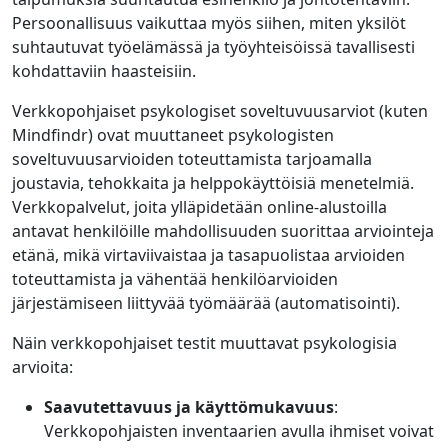
Persoonallisuus vaikuttaa myös siihen, miten yksilöt
suhtautuvat työelämässä ja työyhteisöissä tavallisesti
kohdattaviin haasteisiin.
Verkkopohjaiset psykologiset soveltuvuusarviot (kuten
Mindfindr) ovat muuttaneet psykologisten
soveltuvuusarvioiden toteuttamista tarjoamalla
joustavia, tehokkaita ja helppokäyttöisiä menetelmiä.
Verkkopalvelut, joita ylläpidetään online-alustoilla
antavat henkilöille mahdollisuuden suorittaa arviointeja
etänä, mikä virtaviivaistaa ja tasapuolistaa arvioiden
toteuttamista ja vähentää henkilöarvioiden
järjestämiseen liittyvää työmäärää (automatisointi).
Näin verkkopohjaiset testit muuttavat psykologisia
arvioita:
Saavutettavuus ja käyttömukavuus
:
Verkkopohjaisten inventaarien avulla ihmiset voivat