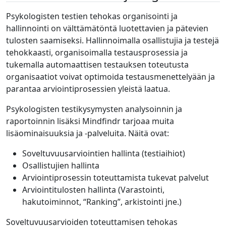
Psykologisten testien tehokas organisointi ja
hallinnointi on välttämätöntä luotettavien ja pätevien
tulosten saamiseksi. Hallinnoimalla osallistujia ja testejä
tehokkaasti, organisoimalla testausprosessia ja
tukemalla automaattisen testauksen toteutusta
organisaatiot voivat optimoida testausmenettelyään ja
parantaa arviointiprosessien yleistä laatua.
Psykologisten testikysymysten analysoinnin ja
raportoinnin lisäksi Mindfindr tarjoaa muita
lisäominaisuuksia ja -palveluita. Näitä ovat:
Soveltuvuusarviointien hallinta (testiaihiot)
Osallistujien hallinta
Arviointiprosessin toteuttamista tukevat palvelut
Arviointitulosten hallinta (Varastointi,
hakutoiminnot, “Ranking”, arkistointi jne.)
Soveltuvuusarvioiden toteuttamisen tehokas