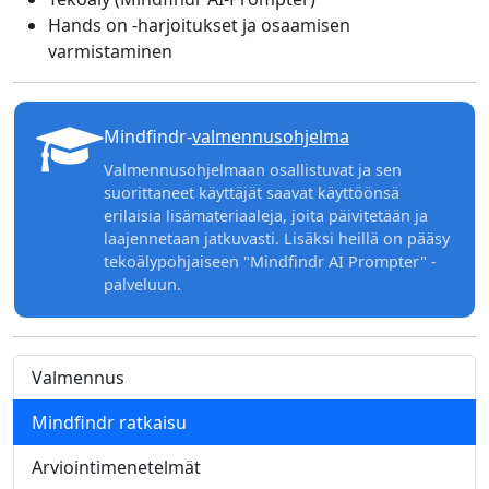
Hands on -harjoitukset ja osaamisen
varmistaminen
Mindfindr-
valmennusohjelma
Valmennusohjelmaan osallistuvat ja sen
suorittaneet käyttäjät saavat käyttöönsä
erilaisia lisämateriaaleja, joita päivitetään ja
laajennetaan jatkuvasti. Lisäksi heillä on pääsy
tekoälypohjaiseen "Mindfindr AI Prompter" -
palveluun.
Valmennus
Mindfindr ratkaisu
Arviointimenetelmät