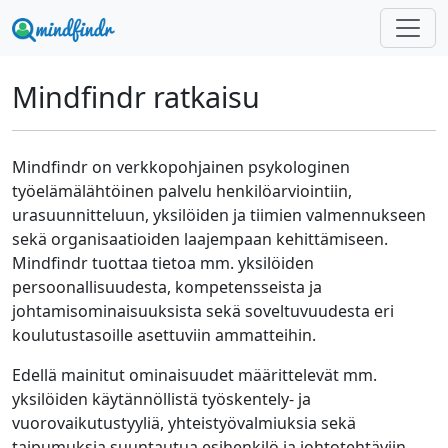
Mindfindr ratkaisu
Mindfindr on verkkopohjainen psykologinen
työelämälähtöinen palvelu henkilöarviointiin,
urasuunnitteluun, yksilöiden ja tiimien valmennukseen
sekä organisaatioiden laajempaan kehittämiseen.
Mindfindr tuottaa tietoa mm. yksilöiden
persoonallisuudesta, kompetensseista ja
johtamisominaisuuksista sekä soveltuvuudesta eri
koulutustasoille asettuviin ammatteihin.
Edellä mainitut ominaisuudet määrittelevät mm.
yksilöiden käytännöllistä työskentely- ja
vuorovaikutustyyliä, yhteistyövalmiuksia sekä
taipumuksia suuntautua esihenkilö ja johtotehtäviin.