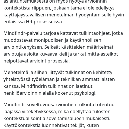
asiantuntemuksesta on myös hyötyä arvioinnin
kontekstista riippuen, joskaan tämä ei ole edellytys
käyttäjäystävällisen menetelmän hyödyntämiselle hyvin
erilaisissa HR-prosesseissa.
Mindfindr-palvelu tarjoaa kattavat tulkintaohjeet, jotka
muodostavat monipuolisen ja käytännöllisen
arviointikehyksen. Selkeät käsitteiden määritelmät,
arviotuja asioita kuvaava kieli ja tarkat mitta-asteikot
helpottavat arviointiprosessia.
Menetelmä ja siihen liittyvät tulkinnat on kehitetty
yhteistyössä työelämän ja tekniikan ammattilaisten
kanssa. Mindfindrin tulkinnat on laatinut
henkilöarvioinnin alalla kokenut psykologi.
Mindfindr-soveltuvuusarviointien tulkinta toteutuu
laajassa viitekehyksessä, mikä edellyttää tulosten
kontekstualisointia soveltamisalueen mukaisesti.
Käyttökontekstia luonnehtivat tekijät, kuten