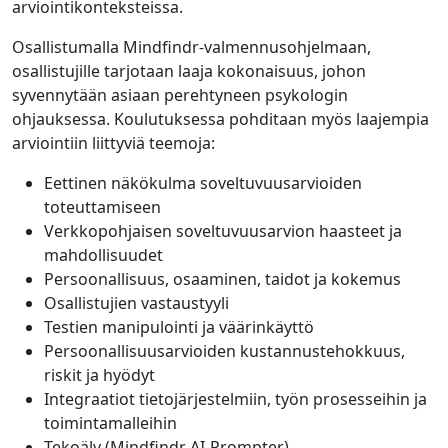
arviointikonteksteissa.
Osallistumalla Mindfindr-valmennusohjelmaan,
osallistujille tarjotaan laaja kokonaisuus, johon
syvennytään asiaan perehtyneen psykologin
ohjauksessa. Koulutuksessa pohditaan myös laajempia
arviointiin liittyviä teemoja:
Eettinen näkökulma soveltuvuusarvioiden
toteuttamiseen
Verkkopohjaisen soveltuvuusarvion haasteet ja
mahdollisuudet
Persoonallisuus, osaaminen, taidot ja kokemus
Osallistujien vastaustyyli
Testien manipulointi ja väärinkäyttö
Persoonallisuusarvioiden kustannustehokkuus,
riskit ja hyödyt
Integraatiot tietojärjestelmiin, työn prosesseihin ja
toimintamalleihin
Tekoäly (Mindfindr AI-Prompter)