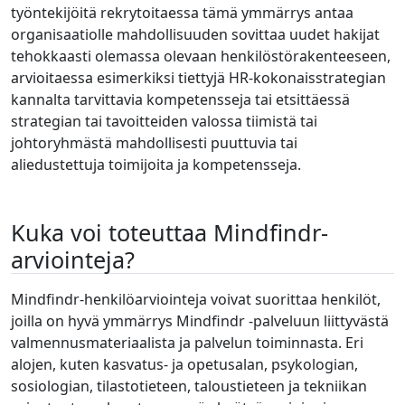
työntekijöitä rekrytoitaessa tämä ymmärrys antaa
organisaatiolle mahdollisuuden sovittaa uudet hakijat
tehokkaasti olemassa olevaan henkilöstörakenteeseen,
arvioitaessa esimerkiksi tiettyjä HR-kokonaisstrategian
kannalta tarvittavia kompetensseja tai etsittäessä
strategian tai tavoitteiden valossa tiimistä tai
johtoryhmästä mahdollisesti puuttuvia tai
aliedustettuja toimijoita ja kompetensseja.
Kuka voi toteuttaa Mindfindr-
arviointeja?
Mindfindr-henkilöarviointeja voivat suorittaa henkilöt,
joilla on hyvä ymmärrys Mindfindr -palveluun liittyvästä
valmennusmateriaalista ja palvelun toiminnasta. Eri
alojen, kuten kasvatus- ja opetusalan, psykologian,
sosiologian, tilastotieteen, taloustieteen ja tekniikan