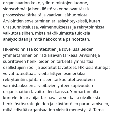
organisaation koko, ydintoimintojen luonne,
sidosryhmät ja henkilöstörakenne ovat tässä
prosessissa tärkeitä ja vaativat lisähuomiota.
Arviointien soveltaminen eri asiayhteyksissä, kuten
urasuunnittelussa, valmennuksessa ja rekrytoinnissa,
vaikuttaa siihen, mistä näkökulmasta tuloksia
analysoidaan ja mitä näkökohtia painotetaan.
HR-arvioinnissa kontekstien ja sovellusalueiden
ymmärtäminen on ratkaisevan tärkeää. Arviointeja
suorittavien henkilöiden on tärkeätä ymmärtää
osallistujien rooli ja asetetut tavoitteet. HR -asiantuntijat
voivat toteuttaa arvioita liittyen esimerkiksi
rekrytointiin, johtamiseen tai koulutettavuuteen
varmistaakseen arvioitavien yhteensopivuuden
organisaation tavoitteiden kanssa. Ymmärtämällä
kontekstin arvioijat tarjoavat arvokkaita oivalluksia
henkilöstöstrategioiden ja -käytäntöjen parantamiseen,
mikä edistää organisaation yleistä menestystä. Tämä