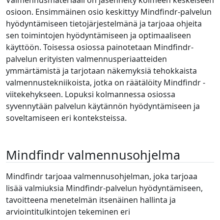
Valmennusmateriaali on jäsennelty kolmeen keskeiseen
osioon. Ensimmäinen osio keskittyy Mindfindr-palvelun
hyödyntämiseen tietojärjestelmänä ja tarjoaa ohjeita
sen toimintojen hyödyntämiseen ja optimaaliseen
käyttöön. Toisessa osiossa painotetaan Mindfindr-
palvelun erityisten valmennusperiaatteiden
ymmärtämistä ja tarjotaan näkemyksiä tehokkaista
valmennustekniikoista, jotka on räätälöity Mindfindr -
viitekehykseen. Lopuksi kolmannessa osiossa
syvennytään palvelun käytännön hyödyntämiseen ja
soveltamiseen eri konteksteissa.
Mindfindr valmennusohjelma
Mindfindr tarjoaa valmennusohjelman, joka tarjoaa
lisää valmiuksia Mindfindr-palvelun hyödyntämiseen,
tavoitteena menetelmän itsenäinen hallinta ja
arviointitulkintojen tekeminen eri