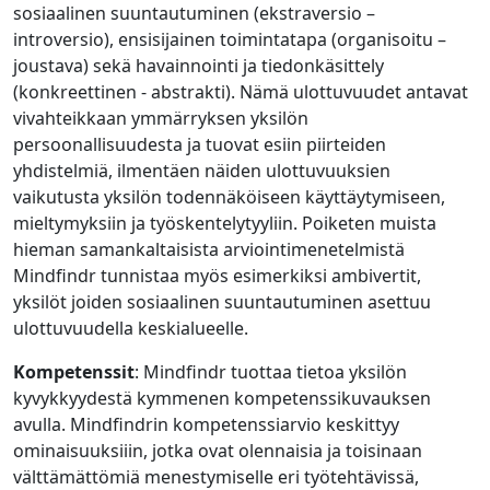
sosiaalinen suuntautuminen (ekstraversio –
introversio), ensisijainen toimintatapa (organisoitu –
joustava) sekä havainnointi ja tiedonkäsittely
(konkreettinen - abstrakti). Nämä ulottuvuudet antavat
vivahteikkaan ymmärryksen yksilön
persoonallisuudesta ja tuovat esiin piirteiden
yhdistelmiä, ilmentäen näiden ulottuvuuksien
vaikutusta yksilön todennäköiseen käyttäytymiseen,
mieltymyksiin ja työskentelytyyliin. Poiketen muista
hieman samankaltaisista arviointimenetelmistä
Mindfindr tunnistaa myös esimerkiksi ambivertit,
yksilöt joiden sosiaalinen suuntautuminen asettuu
ulottuvuudella keskialueelle.
Kompetenssit
: Mindfindr tuottaa tietoa yksilön
kyvykkyydestä kymmenen kompetenssikuvauksen
avulla. Mindfindrin kompetenssiarvio keskittyy
ominaisuuksiiin, jotka ovat olennaisia ja toisinaan
välttämättömiä menestymiselle eri työtehtävissä,