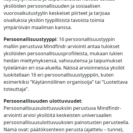
yksilöiden persoonallisuuden ja sosiaalisen
vuorovaikutustyylin keskeiset piirteet ja tarjoaa
oivalluksia yksilön tyypillisistä tavoista toimia
ympäröivän maailman kanssa.
Persoonallisuustyyppi
: 16 persoonallisuustyypin
malliin perustuva Mindfindr-arviointi antaa tulokset
yksilöiden persoonallisuusprofiileista, mukaan lukien
heidän mieltymyksensä, vahvuutensa ja taipumukset
työelämän eri osa-alueilla. Näissä arvioinneissa yksilöt
luokitellaan 16 eri persoonallisuustyyppiin, kuten
esimerkiksi “Käytännöllinen organisoija” tai “Luotettava
toteuttaja”.
Persoonallisuuden ulottuvuudet
:
Persoonallisuusulottuvuuksiin perustuva Mindfindr-
arviointi arvioi yksilöitä keskeisten universaalien
persoonallisuusulottuvuuksien painotusten perusteella.
Nämä ovat: päätöksenteon perusta (ajattelu – tunne),