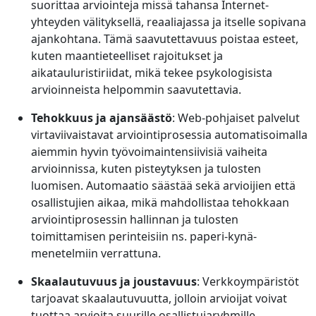
suorittaa arviointeja missä tahansa Internet-
yhteyden välityksellä, reaaliajassa ja itselle sopivana
ajankohtana. Tämä saavutettavuus poistaa esteet,
kuten maantieteelliset rajoitukset ja
aikatauluristiriidat, mikä tekee psykologisista
arvioinneista helpommin saavutettavia.
Tehokkuus ja ajansäästö
: Web-pohjaiset palvelut
virtaviivaistavat arviointiprosessia automatisoimalla
aiemmin hyvin työvoimaintensiivisiä vaiheita
arvioinnissa, kuten pisteytyksen ja tulosten
luomisen. Automaatio säästää sekä arvioijien että
osallistujien aikaa, mikä mahdollistaa tehokkaan
arviointiprosessin hallinnan ja tulosten
toimittamisen perinteisiin ns. paperi-kynä-
menetelmiin verrattuna.
Skaalautuvuus ja joustavuus
: Verkkoympäristöt
tarjoavat skaalautuvuutta, jolloin arvioijat voivat
tuottaa arvioita suurille osallistujaryhmille